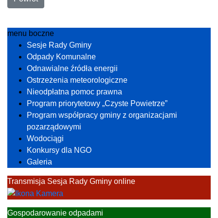
menu boczne
Sesje Rady Gminy
Odpady Komunalne
Odnawialne źródła energii
Ostrzeżenia meteorologiczne
Nieodpłatna pomoc prawna
Program priorytetowy „Czyste Powietrze”
Program współpracy gminy z organizacjami
pozarządowymi
Wodociągi
Konkursy dla NGO
Galeria
Transmisja Sesja Rady Gminy online
Gospodarowanie odpadami