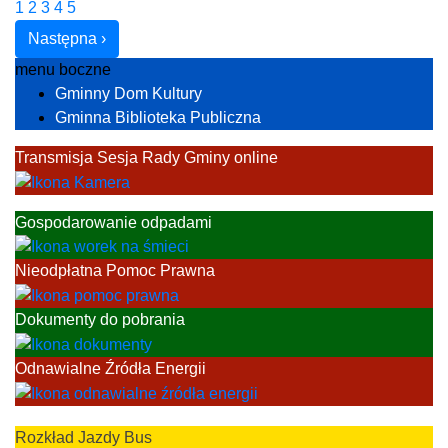
1
2
3
4
5
Następna
›
menu boczne
Gminny Dom Kultury
Gminna Biblioteka Publiczna
Transmisja Sesja Rady Gminy online
Gospodarowanie odpadami
Nieodpłatna Pomoc Prawna
Dokumenty do pobrania
Odnawialne Źródła Energii
Rozkład Jazdy Bus