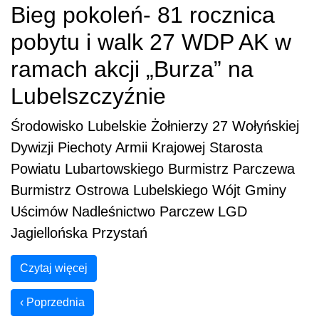
Bieg pokoleń- 81 rocznica
pobytu i walk 27 WDP AK w
ramach akcji „Burza” na
Lubelszczyźnie
Środowisko Lubelskie Żołnierzy 27 Wołyńskiej
Dywizji Piechoty Armii Krajowej Starosta
Powiatu Lubartowskiego Burmistrz Parczewa
Burmistrz Ostrowa Lubelskiego Wójt Gminy
Uścimów Nadleśnictwo Parczew LGD
Jagiellońska Przystań
Czytaj więcej
‹
Poprzednia