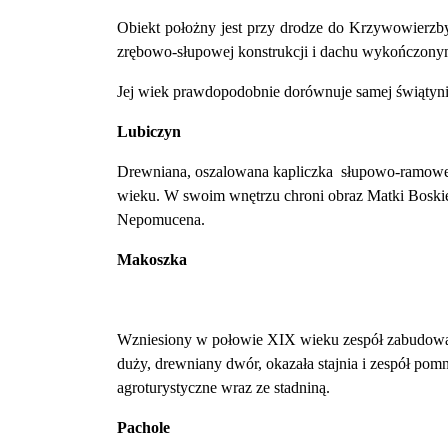
Obiekt położny jest przy drodze do Krzy
wowierzby
zrębowo-słupowej kon
strukcji i dachu wykończon
Jej wiek prawdopodobnie dorównuje samej świątyni
Lubiczyn
Drewniana, oszalowana kapliczka słupowo-ramowej
wieku. W swoim wnętrzu chroni obraz Matki Boskie
Nepomucena.
Makoszka
Wzniesiony w połowie XIX wieku zespół zabudowań,
duży, drewniany dwór, okazała stajnia i zespół po
agroturystyczne wraz ze stadniną.
Pachole