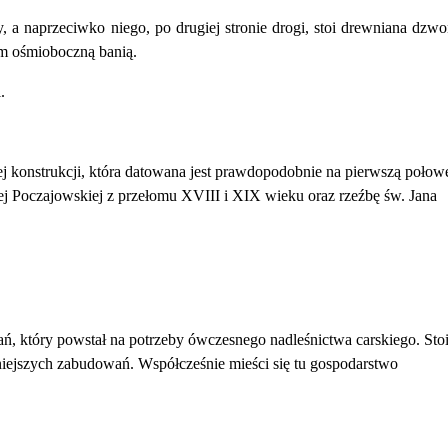
, a naprzeciwko niego, po
drugiej stronie drogi, stoi drewniana
dzwo
ym ośmio
boczną banią.
.
 konstrukcji, która datowana jest prawdopodobnie na pierwszą poło
j Poczajowskiej z przełomu XVIII i XIX wieku oraz rzeźbę św. Jana
 który powstał na potrzeby ówczesnego nadleśnictwa carskiego. Stoi
mniejszych zabudowań. Współcześnie mieści się tu gospodarstwo