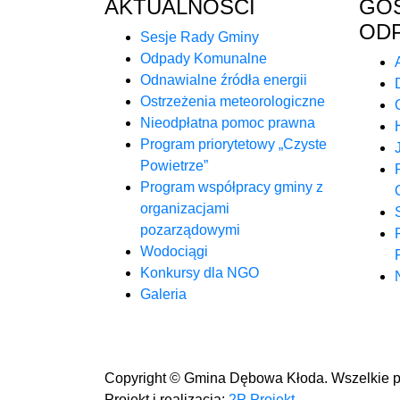
AKTUALNOŚCI
GO
OD
Sesje Rady Gminy
Odpady Komunalne
Odnawialne źródła energii
Ostrzeżenia meteorologiczne
Nieodpłatna pomoc prawna
Program priorytetowy „Czyste
Powietrze”
Program współpracy gminy z
organizacjami
pozarządowymi
Wodociągi
Konkursy dla NGO
Galeria
Copyright © Gmina Dębowa Kłoda. Wszelkie p
Projekt i realizacja:
2P Projekt