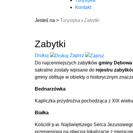
Turystyka
Kontakt
Jesteś na >
Turystyka
›
Zabytki
Zabytki
Drukuj
Zapisz
Do najcenniejszych zabytków
gminy Dębowa 
sakralne zostały wpisane do
rejestru zabytkó
gminy obfituje w obiekty o historycznym znacz
Bednarzówka
Kapliczka przydrożna pochodząca z XIX wieku
Białka
Kościół p.w. Najświętszego Serca Jezusowego 
przeniesiona na obecną lokalizację z miejsc