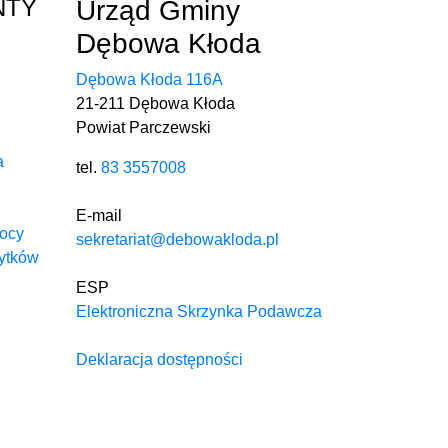
NTY
Urząd Gminy
Dębowa Kłoda
Dębowa Kłoda 116A
21-211 Dębowa Kłoda
Powiat Parczewski
a
tel.
83 3557008
E-mail
mocy
sekretariat@debowakloda.pl
ytków
ESP
Elektroniczna Skrzynka Podawcza
Deklaracja dostępności