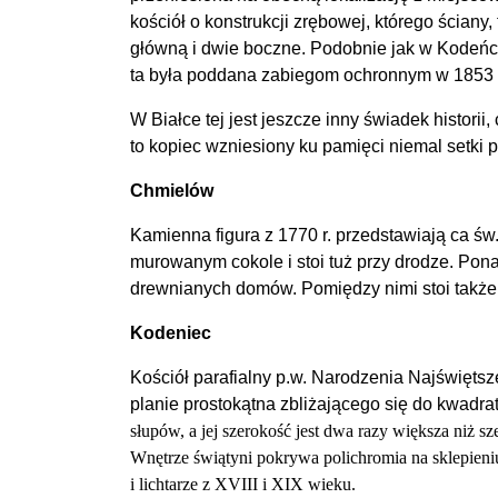
kościół o konstrukcji zrębowej, którego ściany
główną i dwie boczne. Podobnie jak w Kodeńcu
ta była poddana zabiegom ochronnym w 1853 i
W Białce tej jest jeszcze inny świadek histor
to kopiec wzniesiony ku pamięci niemal setki 
Chmielów
Kamienna figura z 1770 r. przedstawiają ca 
murowanym cokole i stoi tuż przy drodze. Pon
drewnianych domów. Pomiędzy nimi stoi także 
Kodeniec
Kościół parafialny p.w. Narodzenia Najświęts
planie prostokątna zbliżającego się do kwadr
słupów,
a jej szerokość jest dwa razy większa niż 
Wnętrze
świątyni pokrywa polichromia na sklepie
i lichtarze z XVIII i XIX wieku.