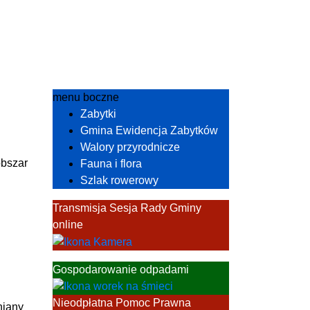
menu boczne
Zabytki
Gmina Ewidencja Zabytków
Walory przyrodnicze
obszar
Fauna i flora
Szlak rowerowy
Transmisja Sesja Rady Gminy
online
Gospodarowanie odpadami
Nieodpłatna Pomoc Prawna
niany