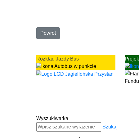
Powrót
Rozkład Jazdy Bus
Projek
Wyszukiwarka
Szukaj