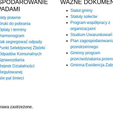
SPODAROWANIE
WAŻNE DOKUME
PADAMI
Statut gminy
Statuty sołectw
Akty prawne
Program współpracy z
Druki do pobrania
organizacjami
Opłaty i terminy
Studium Uwarunkowań
Harmonogram
Plan zagospodarowani
Jak segregować odpady
przestrzennego
Punkt Selektywnej Zbiórki
Gminny program
Odpadów Komunalnych
przeciwdziałania prze
Sprawozdania
Gminna Ewidencja Zab
Rejestr Działalności
Regulowanej
Nie pal śmieci
rawa zastrzeżone.