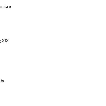
nnica o
wę XIX
 tu