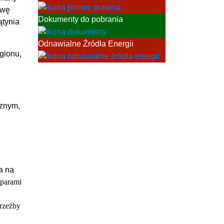
awę
Dokumenty do pobrania
ątynia
Odnawialne Źródła Energii
gionu,
cznym,
a na
 parami
 rzeźby