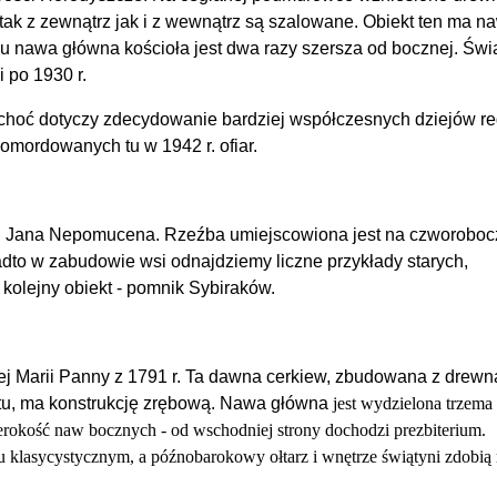
, tak z zewnątrz jak i z wewnątrz są szalowane. Obiekt ten ma n
 nawa główna kościoła jest dwa razy szersza od bocznej. Świ
 po 1930 r.
ii, choć dotyczy zdecydowanie bardziej współczesnych dziejów re
pomordowanych tu w 1942 r. ofiar.
św. Jana Nepomucena. Rzeźba umiejscowiona jest na czworobo
adto w zabudowie wsi odnajdziemy liczne przykłady starych,
kolejny obiekt - pomnik Sybiraków.
zej Marii Panny z 1791 r. Ta dawna cerkiew, zbudowana z drewn
atu, ma konstrukcję zrębową. Nawa główna
jest wydzielona trzema
szerokość naw bocznych - od wschodniej
strony dochodzi prezbiterium.
niu klasycystycznym, a późnobarokowy
ołtarz i wnętrze świątyni zdobią