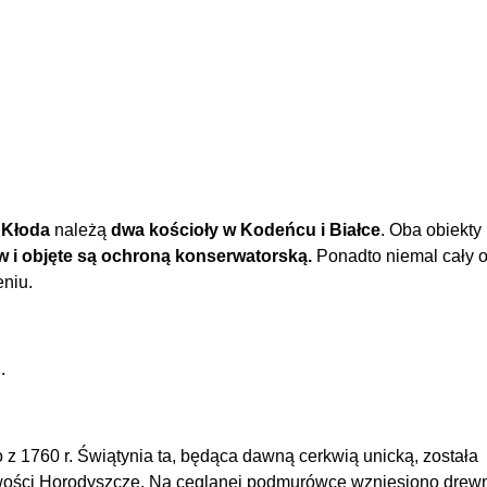
Kłoda
należą
dwa kościoły w Kodeńcu i Białce
. Oba obiekty
w i objęte są ochroną konserwatorską.
Ponadto niemal cały 
eniu.
.
z 1760 r. Świątynia ta, będąca dawną cerkwią unicką, została
owości Horodyszcze. Na ceglanej podmurówce wzniesiono drew